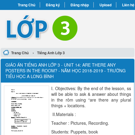
Trang Chủ
Đăng ký
Đăng nhập
Upload
Liên hệ
›
Trang Chủ
Tiếng Anh Lớp 3
GIÁO ÁN TIẾNG ANH LỚP 3 - UNIT 14: ARE THERE ANY
POSTERS IN THE ROOM? - NĂM HỌC 2018-2019 - TRƯỜNG
TIỂU HỌC A LONG BÌNH
I. Objectives: By the end of the lesson, ss
will be able to ask & answer about things
in the rôm using “are there any plural
things + locations.
II.Materials :
Teacher : Pictures, Recording.
Students: Puppets, book