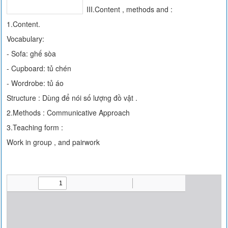
III.Content , methods and :
1.Content.
Vocabulary:
- Sofa: ghế sòa
- Cupboard: tủ chén
- Wordrobe: tủ áo
Structure : Dùng để nói số lượng đồ vật .
2.Methods : Communicative Approach
3.Teaching form :
Work in group , and pairwork