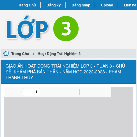
Trang Chủ
Đăng ký
Đăng nhập
Upload
Liên hệ
›
Trang Chủ
Hoạt Động Trải Nghiệm 3
GIÁO ÁN HOẠT ĐỘNG TRẢI NGHIỆM LỚP 3 - TUẦN 8 - CHỦ
ĐỀ: KHÁM PHÁ BẢN THÂN - NĂM HỌC 2022-2023 - PHẠM
THANH THỦY