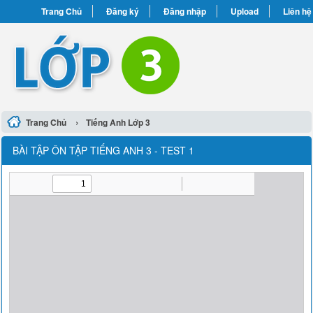
Trang Chủ
Đăng ký
Đăng nhập
Upload
Liên hệ
›
Trang Chủ
Tiếng Anh Lớp 3
BÀI TẬP ÔN TẬP TIẾNG ANH 3 - TEST 1