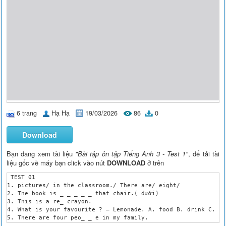
6 trang
Hạ Hạ
19/03/2026
86
0
Download
Bạn đang xem tài liệu
"Bài tập ôn tập Tiếng Anh 3 - Test 1"
, để tải tài
liệu gốc về máy bạn click vào nút
DOWNLOAD
ở trên
 TEST 01

1. pictures/ in the classroom./ There are/ eight/ 

2. The book is _ _ _ _ _ that chair.( dưới)

3. This is a re_ crayon.

4. What is your favourite ? – Lemonade. A. food B. drink C. fr
5. There are four peo_ _ e in my family.

7. John learns to sing Music lessons. A. from B. during C. at 