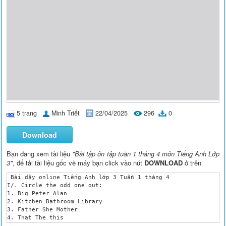
5 trang
Minh Triết
22/04/2025
296
0
Download
Bạn đang xem tài liệu
"Bài tập ôn tập tuần 1 tháng 4 môn Tiếng Anh Lớp
3"
, để tải tài liệu gốc về máy bạn click vào nút
DOWNLOAD
ở trên
 Bài dậy online Tiếng Anh lớp 3 Tuần 1 tháng 4

I/. Circle the odd one out:

1. Big Peter Alan

2. Kitchen Bathroom Library

3. Father She Mother

4. That The this

5. Fine Five Four
