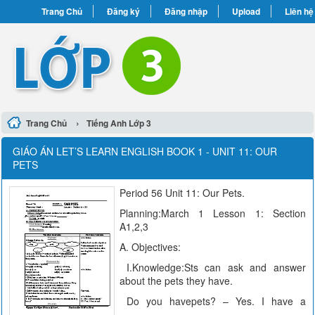
Trang Chủ
Đăng ký
Đăng nhập
Upload
Liên hệ
›
Trang Chủ
Tiếng Anh Lớp 3
GIÁO ÁN LET’S LEARN ENGLISH BOOK 1 - UNIT 11: OUR
PETS
Period 56 Unit 11: Our Pets.
Planning:March 1 Lesson 1: Section
A1,2,3
A. Objectives:
I.Knowledge:Sts can ask and answer
about the pets they have.
Do you havepets? – Yes. I have a
________ .