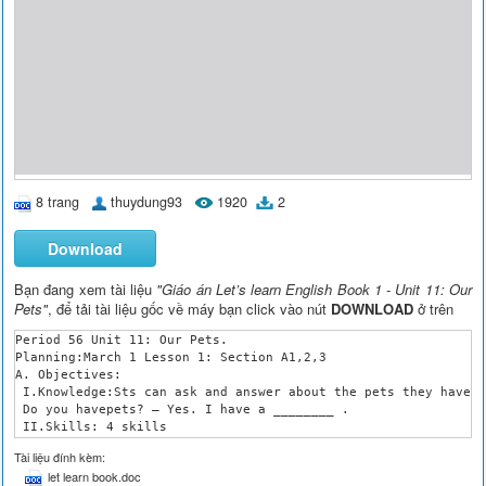
8 trang
thuydung93
1920
2
Download
Bạn đang xem tài liệu
"Giáo án Let’s learn English Book 1 - Unit 11: Our
Pets"
, để tải tài liệu gốc về máy bạn click vào nút
DOWNLOAD
ở trên
Period 56 Unit 11: Our Pets.

Planning:March 1 Lesson 1: Section A1,2,3

A. Objectives: 

 I.Knowledge:Sts can ask and answer about the pets they have.

 Do you havepets? – Yes. I have a ________ .

 II.Skills: 4 skills

B. TEACHING Procedures:

Tài liệu đính kèm:
 I.Settlement: Greeting

let learn book.doc
 -Check attendance.
